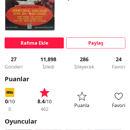
Rafıma Ekle
Paylaş
27
11,898
286
24
Gönderi
İzledi
İzleyecek
Favori
Puanlar
0
8.4
/10
/10
Puanla
Favori
0
462
Oyuncular