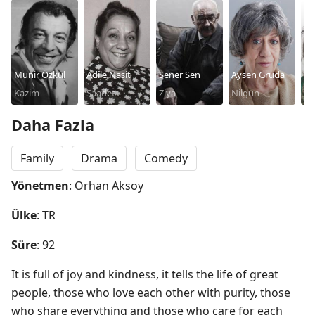
Münir Özkul
Adile Nasit
Sener Sen
Aysen Gruda
Oy
Kazim
Saadet
Ziya
Nilgün
Ze
Daha Fazla
Family
Drama
Comedy
Yönetmen
: Orhan Aksoy
Ülke
: TR
Süre
: 92
It is full of joy and kindness, it tells the life of great 
people, those who love each other with purity, those 
who share everything and those who care for each 