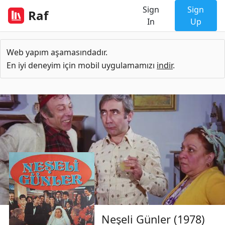
Sign
Sign
Raf
In
Up
Web yapım aşamasındadır.
En iyi deneyim için mobil uygulamamızı
indir
.
Neşeli Günler (1978)