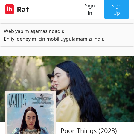
Sign
Sign
Raf
In
Up
Web yapım aşamasındadır.
En iyi deneyim için mobil uygulamamızı
indir
.
Poor Things (2023)