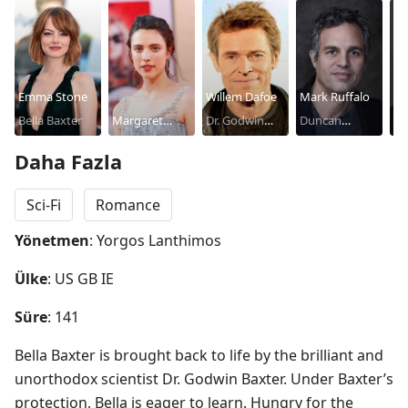
Emma Stone
Willem Dafoe
Mark Ruffalo
Bella Baxter
Margaret
Dr. Godwin
Duncan
Ch
Qualley
Baxter
Wedderburn
Ab
Daha Fazla
Sci-Fi
Romance
Yönetmen
: Yorgos Lanthimos
Ülke
: US GB IE
Süre
: 141
Bella Baxter is brought back to life by the brilliant and 
unorthodox scientist Dr. Godwin Baxter. Under Baxter’s 
protection, Bella is eager to learn. Hungry for the 