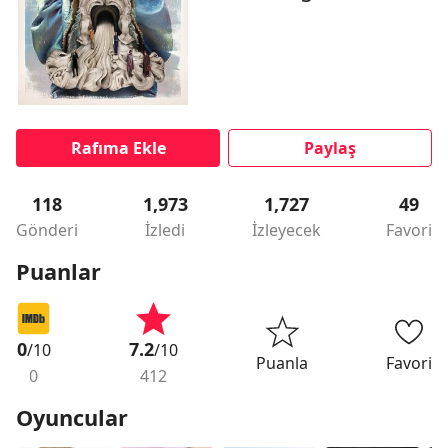
Rafıma Ekle
Paylaş
118
1,973
1,727
49
Gönderi
İzledi
İzleyecek
Favori
Puanlar
0
7.2
/10
/10
Puanla
Favori
0
412
Oyuncular