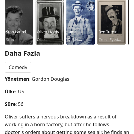
Stan Laurel
Oliver Hardy
James
Ben Turpin
Ri
Stan
Ollie
Finlayson
Dr. J.H.
Cross-Eyed
Cr
Ni
Finlayson
Plumber
Daha Fazla
Comedy
Yönetmen
: Gordon Douglas
Ülke
: US
Süre
: 56
Oliver suffers a nervous breakdown as a result of 
working in a horn factory, but after he follows 
doctor's orders about getting some sea air, he finds an 