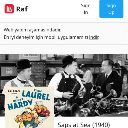
Sign
Sign
Raf
In
Up
Web yapım aşamasındadır.
En iyi deneyim için mobil uygulamamızı
indir
.
Saps at Sea (1940)