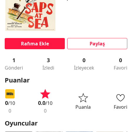
Rafıma Ekle
Paylaş
1
3
0
0
Gönderi
İzledi
İzleyecek
Favori
Puanlar
0
0.0
/10
/10
Puanla
Favori
0
0
Oyuncular