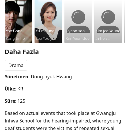
Yoo Gong
Yu-mi Jung
Hyeon-soo
Kim Jee-Young
In
Kang In-ho
Seo Yoo-jin
Kim
Kim Yeon-doo
In-ho's
Jin
grandmother
Daha Fazla
Drama
Yönetmen
: Dong-hyuk Hwang
Ülke
: KR
Süre
: 125
Based on actual events that took place at Gwangju 
Inhwa School for the hearing-impaired, where young 
deaf students were the victims of repeated sexual 