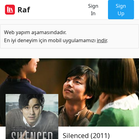
Sign
Sign
Raf
In
Up
Web yapım aşamasındadır.
En iyi deneyim için mobil uygulamamızı
indir
.
Silenced (2011)