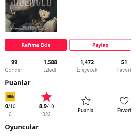
Rafıma Ekle
Paylaş
99
1,588
1,472
51
Gönderi
İzledi
İzleyecek
Favori
Puanlar
0
8.9
/10
/10
Puanla
Favori
0
322
Oyuncular