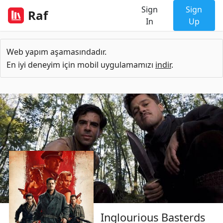
Sign
Sign
Raf
In
Up
Web yapım aşamasındadır.
En iyi deneyim için mobil uygulamamızı
indir
.
Inglourious Basterds