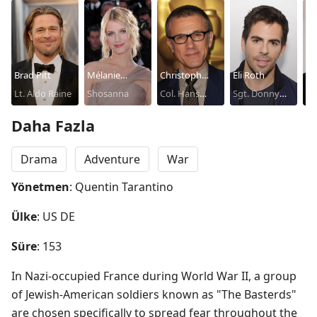
Brad Pitt
Mélanie
Christoph
Eli Roth
Mi
Lt. Aldo Raine
Laurent
Shosanna
Waltz
Col. Hans
Sgt. Donny
Fa
Lt
Landa
Donowitz
Hi
Daha Fazla
Drama
Adventure
War
Yönetmen
: Quentin Tarantino
Ülke
: US DE
Süre
: 153
In Nazi-occupied France during World War II, a group 
of Jewish-American soldiers known as "The Basterds" 
are chosen specifically to spread fear throughout the 