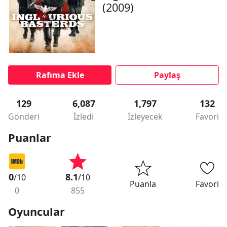
(2009)
Rafıma Ekle
Paylaş
129
6,087
1,797
132
Gönderi
İzledi
İzleyecek
Favori
Puanlar
0
8.1
/10
/10
Puanla
Favori
0
855
Oyuncular