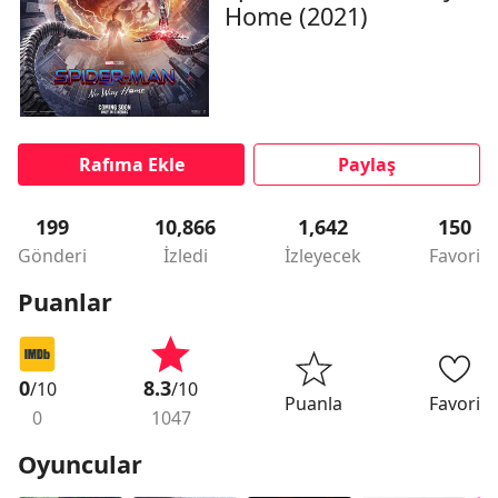
Home (2021)
Rafıma Ekle
Paylaş
199
10,866
1,642
150
Gönderi
İzledi
İzleyecek
Favori
Puanlar
0
8.3
/10
/10
Puanla
Favori
0
1047
Oyuncular