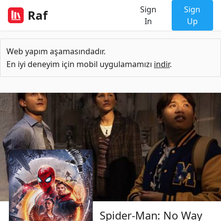
Sign
Sign
Raf
In
Up
Web yapım aşamasındadır.
En iyi deneyim için mobil uygulamamızı
indir
.
Spider-Man: No Way