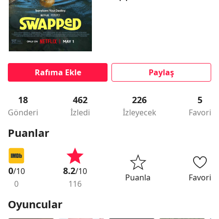
Rafıma Ekle
Paylaş
18
462
226
5
Gönderi
İzledi
İzleyecek
Favori
Puanlar
0
8.2
/10
/10
Puanla
Favori
0
116
Oyuncular