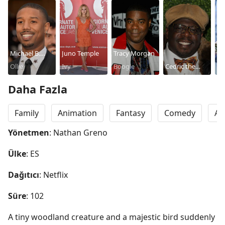
Michael B.
Juno Temple
Tracy Morgan
Na
Jordan
Ollie
Ivy
Boogle
Cedric the
Th
Entertainer
Vi
Daha Fazla
Family
Animation
Fantasy
Comedy
Ad
Yönetmen
: Nathan Greno
Ülke
: ES
Dağıtıcı
: Netflix
Süre
: 102
A tiny woodland creature and a majestic bird suddenly 