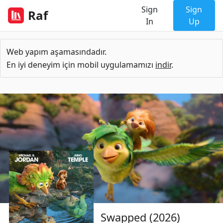
Sign
Sign
Raf
In
Up
Web yapım aşamasındadır.
En iyi deneyim için mobil uygulamamızı
indir
.
Swapped (2026)