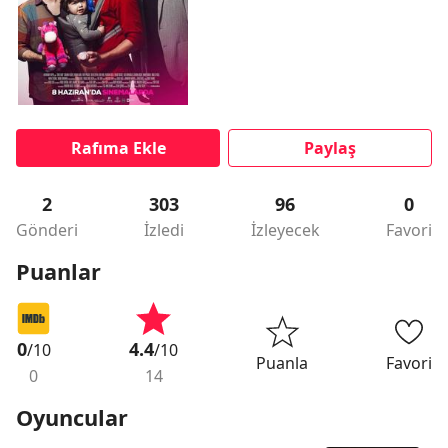
Rafıma Ekle
Paylaş
2
303
96
0
Gönderi
İzledi
İzleyecek
Favori
Puanlar
0
4.4
/10
/10
Puanla
Favori
0
14
Oyuncular