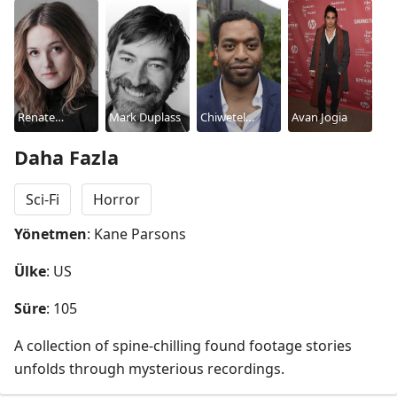
Renate
Mark Duplass
Chiwetel
Avan Jogia
Reinsve
Ejiofor
Daha Fazla
Sci-Fi
Horror
Yönetmen
: Kane Parsons
Ülke
: US
Süre
: 105
A collection of spine-chilling found footage stories 
unfolds through mysterious recordings.