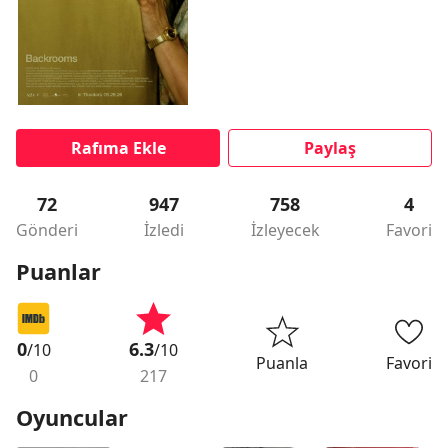
Rafıma Ekle
Paylaş
72
947
758
4
Gönderi
İzledi
İzleyecek
Favori
Puanlar
0
6.3
/10
/10
Puanla
Favori
0
217
Oyuncular