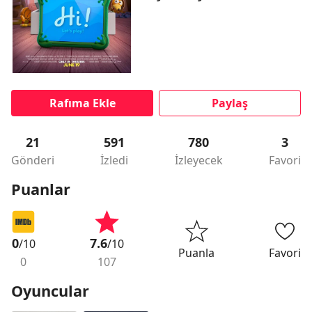
Rafıma Ekle
Paylaş
21
591
780
3
Gönderi
İzledi
İzleyecek
Favori
Puanlar
0
7.6
/10
/10
Puanla
Favori
0
107
Oyuncular