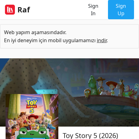
Sign
Sign
Raf
In
Up
Web yapım aşamasındadır.
En iyi deneyim için mobil uygulamamızı
indir
.
Toy Story 5 (2026)