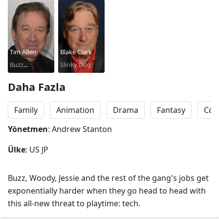
Tim Allen
Blake Clark
Buzz
Slinky Dog
Lightyear
Daha Fazla
Family
Animation
Drama
Fantasy
Com
Yönetmen
: Andrew Stanton
Ülke
: US JP
Buzz, Woody, Jessie and the rest of the gang's jobs get 
exponentially harder when they go head to head with 
this all-new threat to playtime: tech.