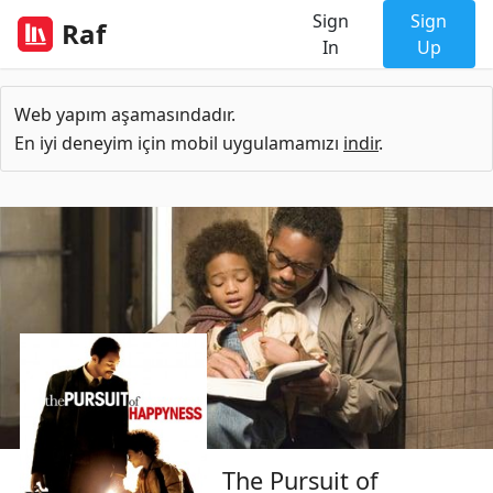
Sign
Sign
Raf
In
Up
Web yapım aşamasındadır.
En iyi deneyim için mobil uygulamamızı
indir
.
The Pursuit of