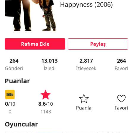
Happyness (2006)
Rafıma Ekle
Paylaş
264
13,013
2,817
264
Gönderi
İzledi
İzleyecek
Favori
Puanlar
0
8.6
/10
/10
Puanla
Favori
0
1143
Oyuncular