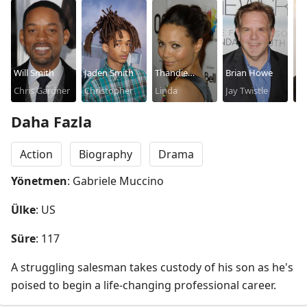
Will Smith
Jaden Smith
Thandie
Brian Howe
Ja
Chris Gardner
Christopher
Newton
Linda
Jay Twistle
Ma
Daha Fazla
Action
Biography
Drama
Yönetmen
: Gabriele Muccino
Ülke
: US
Süre
: 117
A struggling salesman takes custody of his son as he's 
poised to begin a life-changing professional career.