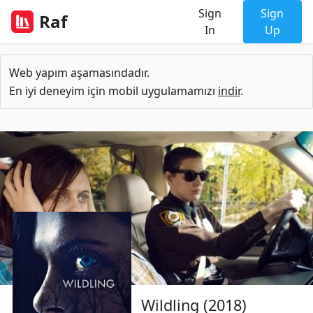
Sign
Sign
Raf
In
Up
Web yapım aşamasındadır.
En iyi deneyim için mobil uygulamamızı
indir
.
Wildling (2018)