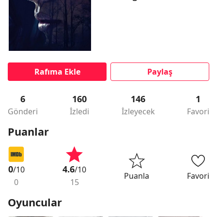
Rafıma Ekle
Paylaş
6
160
146
1
Gönderi
İzledi
İzleyecek
Favori
Puanlar
0
4.6
/10
/10
Puanla
Favori
0
15
Oyuncular