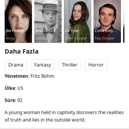
Bel Powley
Brad Dourif
Liv Tyler
Collin Kelly-
Ja
Anna
Daddy
Ellen Cooper
Sordelet
Ray Cooper
Th
Daha Fazla
Drama
Fantasy
Thriller
Horror
Yönetmen
: Fritz Böhm
Ülke
: US
Süre
: 92
A young woman held in captivity discovers the realities 
of truth and lies in the outside world.