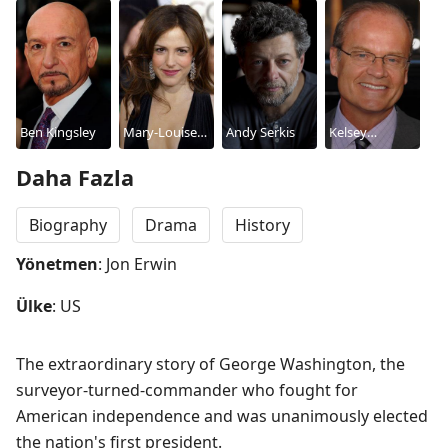
Ben Kingsley
Mary-Louise
Andy Serkis
Kelsey
Parker
Grammer
Daha Fazla
Biography
Drama
History
Yönetmen
: Jon Erwin
Ülke
: US
The extraordinary story of George Washington, the 
surveyor-turned-commander who fought for 
American independence and was unanimously elected 
the nation's first president.