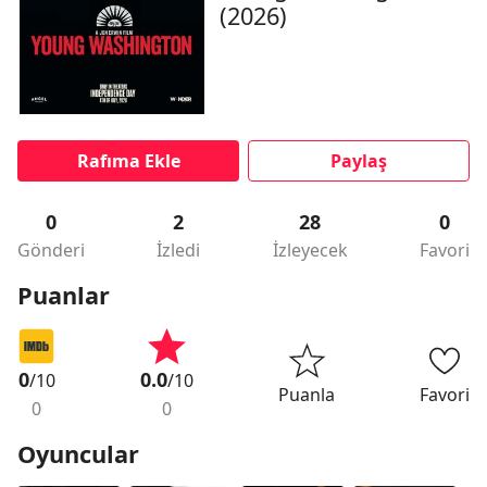
(2026)
Rafıma Ekle
Paylaş
0
2
28
0
Gönderi
İzledi
İzleyecek
Favori
Puanlar
0
0.0
/10
/10
Puanla
Favori
0
0
Oyuncular