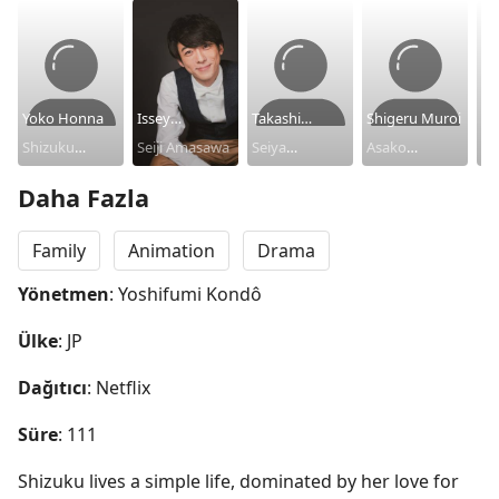
Yoko Honna
Issey
Takashi
Shigeru Muroi
Sh
Shizuku
Takahashi
Seiji Amasawa
Tachibana
Seiya
Asako
Ts
Th
Tsukishima
Tsukishima
Tsukishima
Daha Fazla
Family
Animation
Drama
Yönetmen
: Yoshifumi Kondô
Ülke
: JP
Dağıtıcı
: Netflix
Süre
: 111
Shizuku lives a simple life, dominated by her love for 