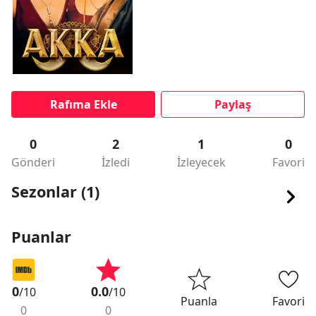
Rafıma Ekle
Paylaş
0
2
1
0
Gönderi
İzledi
İzleyecek
Favori
Sezonlar (1)
Puanlar
0
0.0
/10
/10
Puanla
Favori
0
0