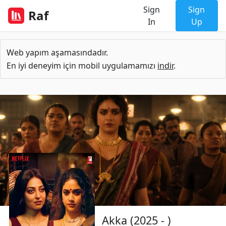
Sign
Sign
Raf
In
Up
Web yapım aşamasındadır.
En iyi deneyim için mobil uygulamamızı
indir
.
Akka (2025 - )