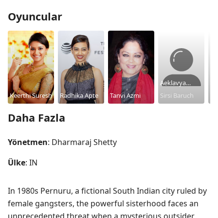
Oyuncular
Aeklavya
Ni
Keerthi Suresh
Radhika Apte
Tanvi Azmi
Tomer
Sirsi Baruch
Vi
De
Daha Fazla
Yönetmen
: Dharmaraj Shetty
Ülke
: IN
In 1980s Pernuru, a fictional South Indian city ruled by 
female gangsters, the powerful sisterhood faces an 
unprecedented threat when a mysterious outsider 