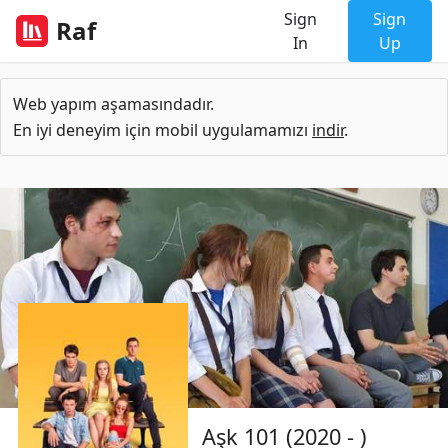
Sign
Sign
Raf
In
Up
Web yapım aşamasındadır.
En iyi deneyim için mobil uygulamamızı
indir
.
Aşk 101 (2020 - )