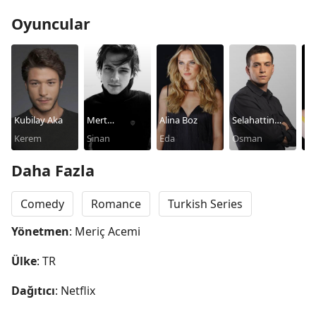
Oyuncular
Kubilay Aka
Mert
Alina Boz
Selahattin
Ipe
Kerem
Yazicioglu
Sinan
Eda
Paşalı
Osman
Isi
Daha Fazla
Comedy
Romance
Turkish Series
Yönetmen
: Meriç Acemi
Ülke
: TR
Dağıtıcı
: Netflix