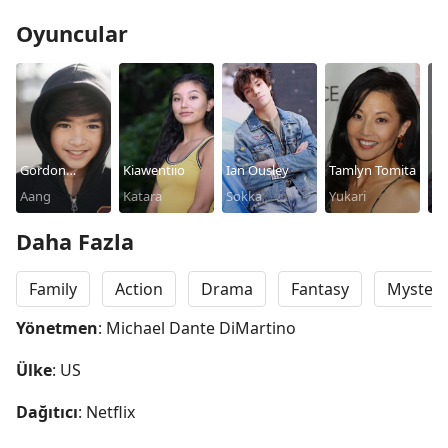
Oyuncular
Gordon
Kiawentiio
Ian Ousley
Tamlyn Tomita
Da
Cormier
Aang
Katara
Sokka
Yukari
Ki
Fi
Daha Fazla
Family
Action
Drama
Fantasy
Mystery
Yönetmen
: Michael Dante DiMartino
Ülke
: US
Dağıtıcı
: Netflix