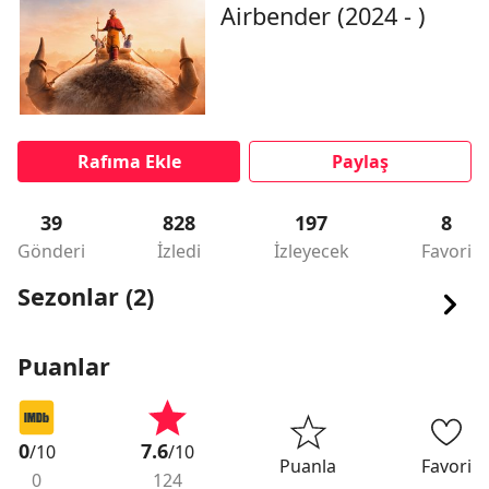
Airbender (2024 - )
Rafıma Ekle
Paylaş
39
828
197
8
Gönderi
İzledi
İzleyecek
Favori
Sezonlar (2)
Puanlar
0
7.6
/10
/10
Puanla
Favori
0
124