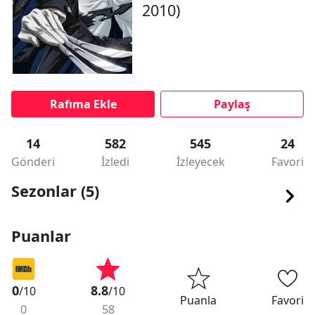
2010)
Rafıma Ekle
Paylaş
14
582
545
24
Gönderi
İzledi
İzleyecek
Favori
Sezonlar (5)
Puanlar
0
8.8
/10
/10
Puanla
Favori
0
58