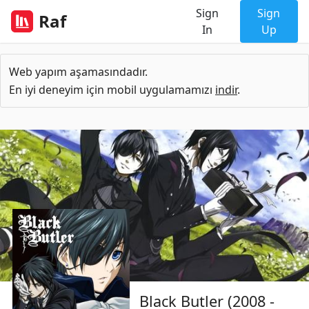
Sign
Sign
Raf
In
Up
Web yapım aşamasındadır.
En iyi deneyim için mobil uygulamamızı
indir
.
Black Butler (2008 -