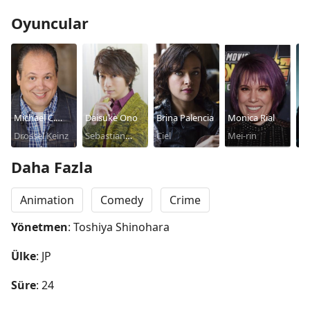
Oyuncular
Michael C.
Daisuke Ono
Brina Palencia
Monica Rial
J.
Pizzuto
Drossel Keinz
Sebastian
Ciel
Mei-rin
Ta
Se
Michaelis
Mi
Daha Fazla
Animation
Comedy
Crime
Yönetmen
: Toshiya Shinohara
Ülke
: JP
Süre
: 24