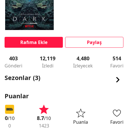
Rafıma Ekle
Paylaş
403
12,119
4,480
514
Gönderi
İzledi
İzleyecek
Favori
Sezonlar (3)
Puanlar
0
8.7
/10
/10
Puanla
Favori
0
1423