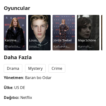
Oyuncular
Karoline
Louis
Jördis Triebel
Maja Schöne
St
Eichhorn
Charlotte
Hofmann
Jonas
Katharina
Hannah
Ka
Pe
Doppler
Kahnwald
Nielsen
Kahnwald
Daha Fazla
Drama
Mystery
Crime
Yönetmen
: Baran bo Odar
Ülke
: US DE
Dağıtıcı
: Netflix