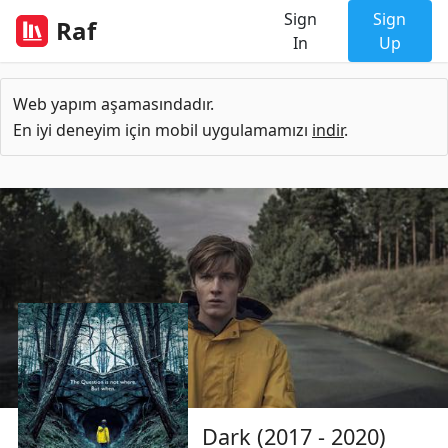
Sign
Sign
Raf
In
Up
Web yapım aşamasındadır.
En iyi deneyim için mobil uygulamamızı
indir
.
Dark (2017 - 2020)