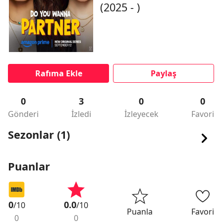
(2025 - )
Rafıma Ekle
Paylaş
0
3
0
0
Gönderi
İzledi
İzleyecek
Favori
Sezonlar (1)
Puanlar
0
0.0
/10
/10
Puanla
Favori
0
0