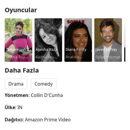
Oyuncular
Tamannaah
Ayesha Raza
Diana Penty
Javed Jaffrey
Ne
Bhatia
Shikha Roy
Radha Roy
Anahita
Dylan Thomas
Vi
Chowdhury
Chowdhury
Makujina
Daha Fazla
Drama
Comedy
Yönetmen
: Collin D'Cunha
Ülke
: IN
Dağıtıcı
: Amazon Prime Video