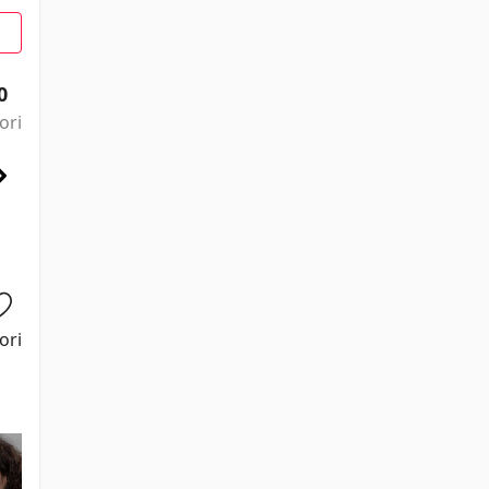
0
ori
ori