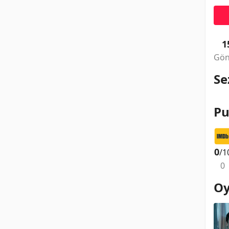
1
Gön
Se
Pu
0
/1
0
Oy