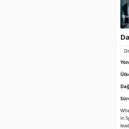
Itza
Samu
Dom
Da
D
Yö
Ülk
Dağ
Sür
Whe
in 
lead