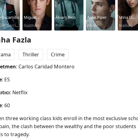
n Escamilla
Miguel
Álvaro Rico
Arón Piper
Mina El
el García
Bernardeau
Guzmán
Polo
Ander
Hammani
Nadia
ínguez
ha Fazla
rama
Thriller
Crime
netmen
: Carlos Caridad Montero
e
: ES
ıtıcı
: Netflix
e
: 60
n three working class kids enroll in the most exclusive scho
Spain, the clash between the wealthy and the poor students 
s to tragedy.