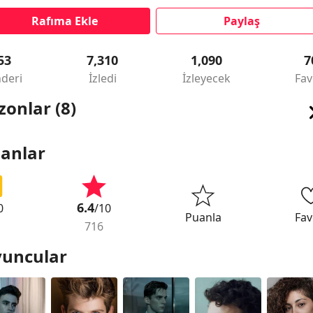
Rafıma Ekle
Paylaş
53
7,310
1,090
7
deri
İzledi
İzleyecek
Fav
zonlar (8)
anlar
6.4
0
/10
Puanla
Fav
716
uncular