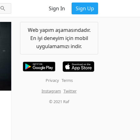
Sign In
Sign Up
Web yapım aşamasındadır.
En iyi deneyim için mobil
uygulamamızı indir.
Privacy
Terms
Instagram
Twitter
© 2021 Raf