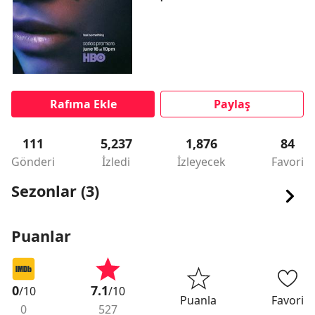
Rafıma Ekle
Paylaş
111
5,237
1,876
84
Gönderi
İzledi
İzleyecek
Favori
Sezonlar (3)
Puanlar
0
7.1
/10
/10
Puanla
Favori
0
527