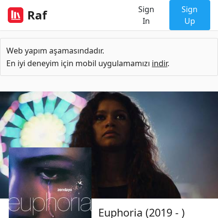
Sign
Sign
Raf
In
Up
Web yapım aşamasındadır.
En iyi deneyim için mobil uygulamamızı
indir
.
Euphoria (2019 - )