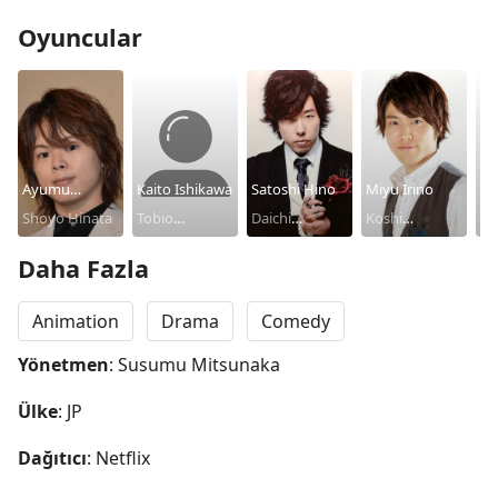
Oyuncular
Ayumu
Kaito Ishikawa
Satoshi Hino
Miyu Irino
Yu
Murase
Shoyo Hinata
Tobio
Daichi
Koshi
Ry
Kageyama
Sawamura
Sugawara
Ta
Daha Fazla
Animation
Drama
Comedy
Yönetmen
: Susumu Mitsunaka
Ülke
: JP
Dağıtıcı
: Netflix