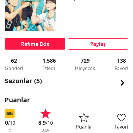
Rafıma Ekle
Paylaş
62
1,586
729
138
Gönderi
İzledi
İzleyecek
Favori
Sezonlar (5)
Puanlar
0
8.9
/10
/10
Puanla
Favori
0
245