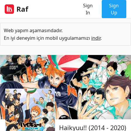
Sign
Sign
Raf
In
Up
Web yapım aşamasındadır.
En iyi deneyim için mobil uygulamamızı
indir
.
Haikyuu!! (2014 - 2020)