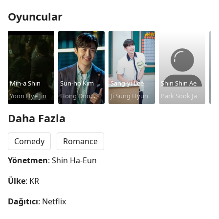
Oyuncular
Min-a Shin
Sun-ho Kim
Sang-yi Lee
Shin Shin Ae
Bo
Yoon Hye Jin
Hong Doo
Ji Sung Hyun
Park Sook Ja
Le
Ye
Shik
Je
Daha Fazla
[B
ow
Comedy
Romance
de
Yönetmen
: Shin Ha-Eun
ho
Hy
Ülke
: KR
Dağıtıcı
: Netflix