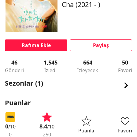
Cha (2021 - )
Rafıma Ekle
Paylaş
46
1,545
664
50
Gönderi
İzledi
İzleyecek
Favori
Sezonlar (1)
Puanlar
0
8.4
/10
/10
Puanla
Favori
0
250