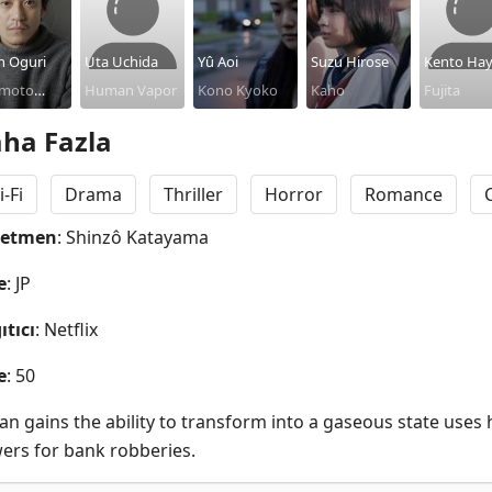
n Oguri
Uta Uchida
Yû Aoi
Suzu Hirose
Kento Hay
moto
Human Vapor
Kono Kyoko
Kaho
Fujita
i
ha Fazla
i-Fi
Drama
Thriller
Horror
Romance
netmen
: Shinzô Katayama
e
: JP
ıtıcı
: Netflix
e
: 50
n gains the ability to transform into a gaseous state uses h
ers for bank robberies.