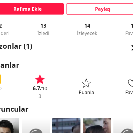
Rafıma Ekle
Paylaş
2
13
14
deri
İzledi
İzleyecek
Fav
zonlar (1)
anlar
6.7
0
/10
Puanla
Fav
3
uncular