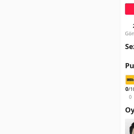
Gön
Se
Pu
0
/1
0
Oy