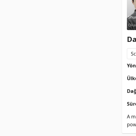
Shu
Oka
Kenj
Da
Sc
Yö
Ülk
Dağ
Sür
A ma
pow