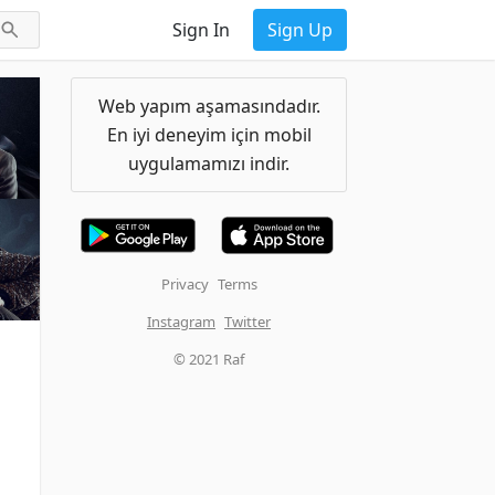
Sign In
Sign Up
Web yapım aşamasındadır.
En iyi deneyim için mobil
uygulamamızı indir.
Privacy
Terms
Instagram
Twitter
© 2021 Raf