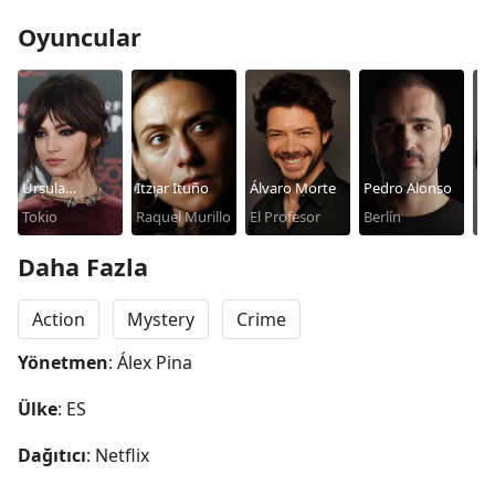
Oyuncular
Úrsula
Itziar Ituño
Álvaro Morte
Pedro Alonso
Al
Corberó
Tokio
Raquel Murillo
El Profesor
Berlín
Na
Daha Fazla
Action
Mystery
Crime
Yönetmen
: Álex Pina
Ülke
: ES
Dağıtıcı
: Netflix