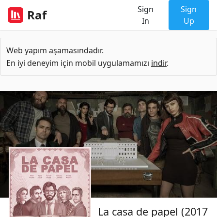
Sign
Sign
Raf
In
Up
Web yapım aşamasındadır.
En iyi deneyim için mobil uygulamamızı
indir
.
La casa de papel (2017