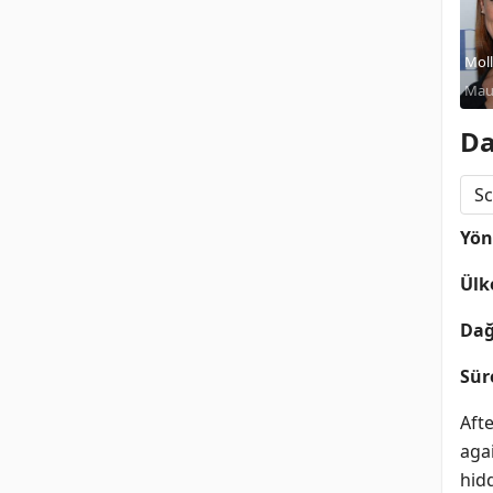
Moll
Mau
Rob
Da
Sc
Yö
Ülk
Dağ
Sür
Afte
aga
hid