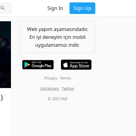
Sign In
Sign Up
Web yapım aşamasındadır.
En iyi deneyim için mobil
uygulamamızı indir.
Privacy
Terms
Instagram
Twitter
)
© 2021 Raf