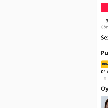
Gön
Se
Pu
0
/1
0
Oy