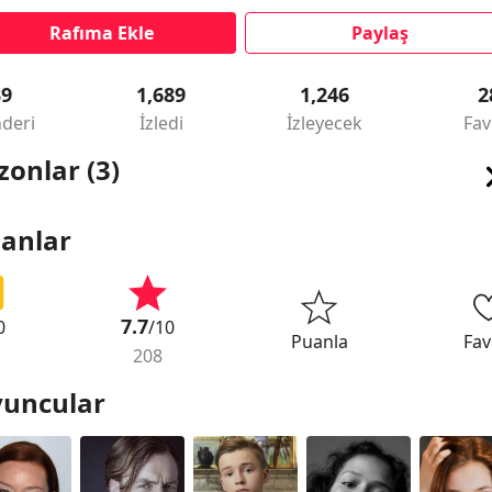
Rafıma Ekle
Paylaş
39
1,689
1,246
2
deri
İzledi
İzleyecek
Fav
zonlar (3)
anlar
7.7
0
/10
Puanla
Fav
208
uncular