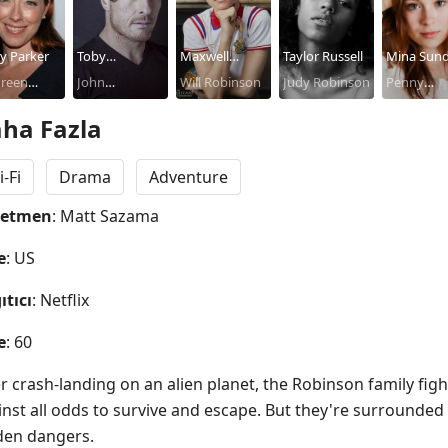
y Parker
Toby
Maxwell
Taylor Russell
Mina Sund
reen
Stephens
John
Jenkins
Will Robinson
Judy Robinson
Penny
inson
Robinson
Robinson
ha Fazla
i-Fi
Drama
Adventure
netmen
: Matt Sazama
e
: US
ıtıcı
: Netflix
e
: 60
r crash-landing on an alien planet, the Robinson family fight
inst all odds to survive and escape. But they're surrounded 
den dangers.