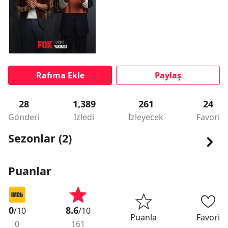
Rafıma Ekle
Paylaş
28
1,389
261
24
Gönderi
İzledi
İzleyecek
Favori
Sezonlar (2)
Puanlar
0
8.6
/10
/10
Puanla
Favori
0
161