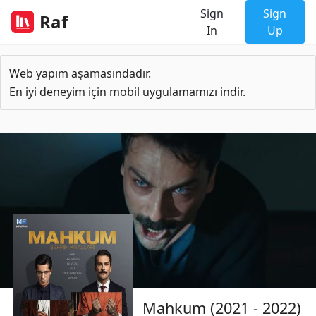
Sign
Sign
Raf
In
Up
Web yapım aşamasındadır.
En iyi deneyim için mobil uygulamamızı
indir
.
Mahkum (2021 - 2022)