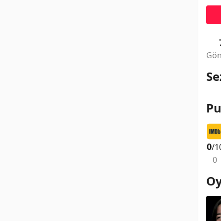
Gön
Se
Pu
0
/1
0
Oy