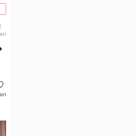
2
ori
ori