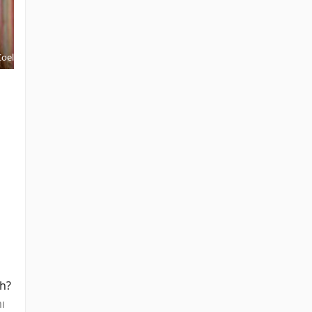
Robert Loftus
Atixhe Mirzo
Gina Bonomo
Coel
NYC
Katrina
Coney Island
Restaurant
Pedestrian
Canillas
Teenager
Patron
h? 
ı