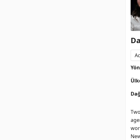
May
Jane
Da
Ac
Yö
Ülk
Dağ
Two
agen
wor
New