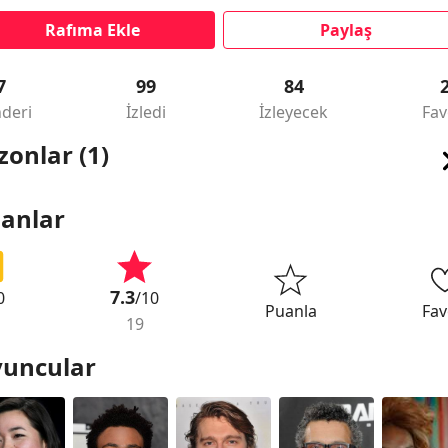
Rafıma Ekle
Paylaş
7
99
84
deri
İzledi
İzleyecek
Fav
zonlar (1)
anlar
7.3
0
/10
Puanla
Fav
19
uncular