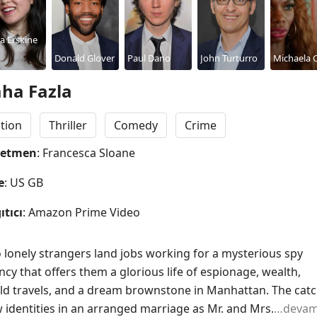
a Erskine
Donald Glover
Paul Dano
John Turturro
Michaela 
ha Fazla
tion
Thriller
Comedy
Crime
netmen
: Francesca Sloane
e
: US GB
ıtıcı
: Amazon Prime Video
 lonely strangers land jobs working for a mysterious spy 
cy that offers them a glorious life of espionage, wealth, 
ld travels, and a dream brownstone in Manhattan. The catc
 identities in an arranged marriage as Mr. and Mrs.
…devam