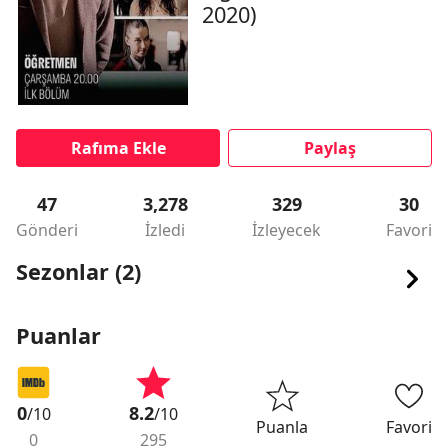
2020)
Rafıma Ekle
Paylaş
47
3,278
329
30
Gönderi
İzledi
İzleyecek
Favori
Sezonlar (2)
Puanlar
0
8.2
/10
/10
Puanla
Favori
0
295