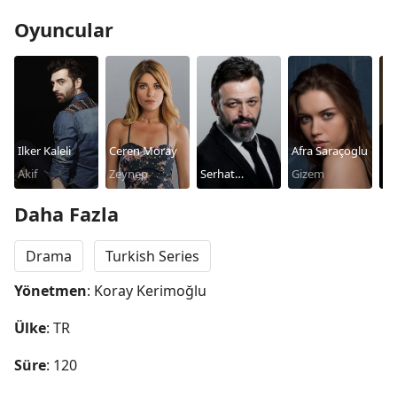
Oyuncular
Ilker Kaleli
Ceren Moray
Afra Saraçoglu
Akif
Zeynep
Serhat
Gizem
Se
Mustafa Kılıç
Daha Fazla
Drama
Turkish Series
Yönetmen
: Koray Kerimoğlu
Ülke
: TR
Süre
: 120