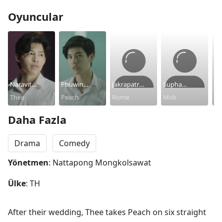
Oyuncular
Naravit
Phuwin
Jakrapatr
Supha
Th
Lertratkosum
Thee
Tangsakyuen
Peach
Kaewpanpong
Rome
Sangaworawo
Mok
Kl
Mi
ng
Daha Fazla
Drama
Comedy
Yönetmen
: Nattapong Mongkolsawat
Ülke
: TH
After their wedding, Thee takes Peach on six straight 