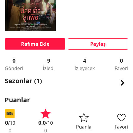
Rafıma Ekle
Paylaş
0
9
4
0
Gönderi
İzledi
İzleyecek
Favori
Sezonlar (1)
Puanlar
0
0.0
/10
/10
Puanla
Favori
0
0