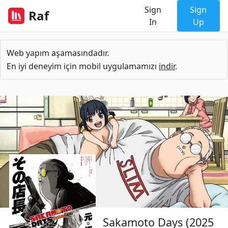
Sign
Sign
Raf
In
Up
Web yapım aşamasındadır.
En iyi deneyim için mobil uygulamamızı
indir
.
Sakamoto Days (2025