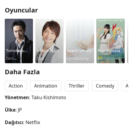
Oyuncular
Tomokazu
Nobunaga
Ayane Sakura
Nao Tôyama
Ry
Sugita
Taro
Shimazaki
Shin
Lu Xiaotang
Aoi Sakamoto
He
Sakamoto
Ma
Daha Fazla
Action
Animation
Thriller
Comedy
Ad
Yönetmen
: Taku Kishimoto
Ülke
: JP
Dağıtıcı
: Netflix