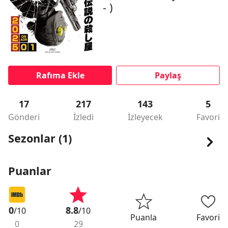
- )
Rafıma Ekle
Paylaş
17
217
143
5
Gönderi
İzledi
İzleyecek
Favori
Sezonlar (1)
Puanlar
0
8.8
/10
/10
Puanla
Favori
0
29