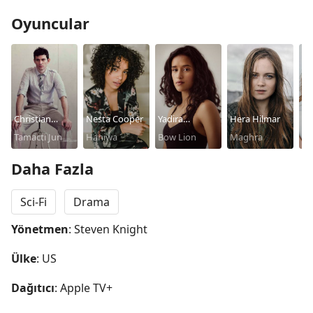
Oyuncular
Christian
Nesta Cooper
Yadira
Hera Hilmar
Sy
Camargo
Tamacti Jun
Haniwa
Guevara-Prip
Bow Lion
Maghra
Qu
Daha Fazla
Sci-Fi
Drama
Yönetmen
: Steven Knight
Ülke
: US
Dağıtıcı
: Apple TV+