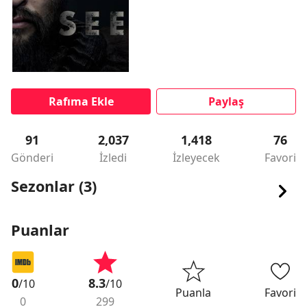
Rafıma Ekle
Paylaş
91
2,037
1,418
76
Gönderi
İzledi
İzleyecek
Favori
Sezonlar (3)
Puanlar
0
8.3
/10
/10
Puanla
Favori
0
299