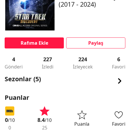
(2017 - 2024)
Rafıma Ekle
Paylaş
4
227
224
6
Gönderi
İzledi
İzleyecek
Favori
Sezonlar (5)
Puanlar
0
8.4
/10
/10
Puanla
Favori
0
25