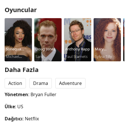
Oyuncular
Sonequa
Doug Jones
Anthony Rapp
Mary
Em
Martin-Green
Michael
Saru
Paul Stamets
Wiseman
Sylvia Tilly
Ke
Burnham
Daha Fazla
Action
Drama
Adventure
Yönetmen
: Bryan Fuller
Ülke
: US
Dağıtıcı
: Netflix