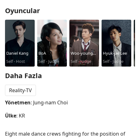
Oyuncular
Daniel Kang
BoA
Woo-young
Hyuk-jae Lee
Ho
Self - Host
Self - Judge
Jang
Self - Judge
Self - Judge
Sel
Co
Daha Fazla
Reality-TV
Yönetmen
: Jung-nam Choi
Ülke
: KR
Eight male dance crews fighting for the position of 