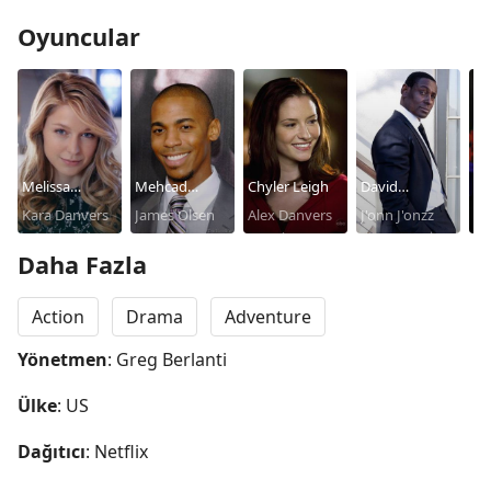
Oyuncular
Melissa
Mehcad
Chyler Leigh
David
Je
Benoist
Kara Danvers
Brooks
James Olsen
Alex Danvers
Harewood
J'onn J'onzz
Wi
Daha Fazla
Action
Drama
Adventure
Yönetmen
: Greg Berlanti
Ülke
: US
Dağıtıcı
: Netflix