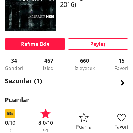
2016)
Rafıma Ekle
Paylaş
34
467
660
15
Gönderi
İzledi
İzleyecek
Favori
Sezonlar (1)
Puanlar
0
8.0
/10
/10
Puanla
Favori
0
91