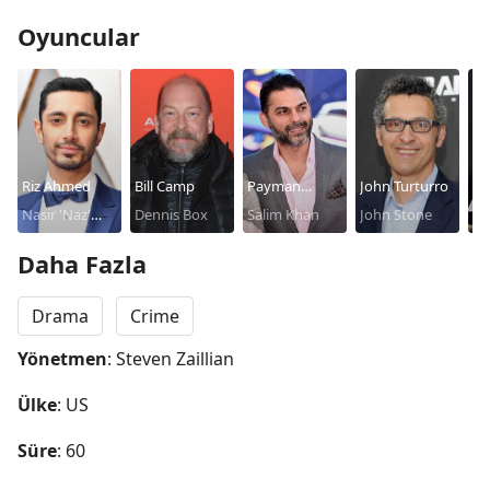
Oyuncular
Riz Ahmed
Bill Camp
Payman
John Turturro
Po
Nasir 'Naz'
Dennis Box
Maadi
Salim Khan
John Stone
Ja
Sa
Khan
Daha Fazla
Drama
Crime
Yönetmen
: Steven Zaillian
Ülke
: US
Süre
: 60