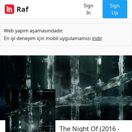
Sign
Sign
Raf
In
Up
Web yapım aşamasındadır.
En iyi deneyim için mobil uygulamamızı
indir
.
The Night Of (2016 -