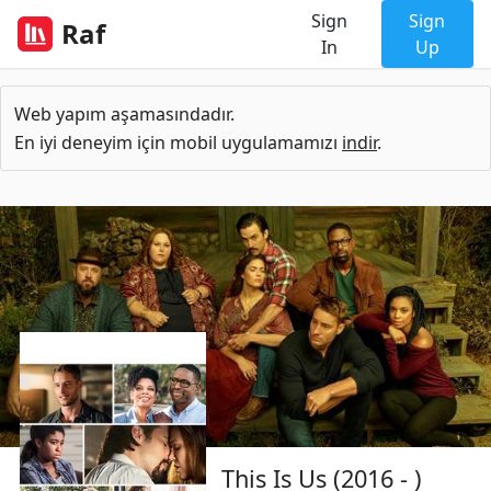
Sign
Sign
Raf
In
Up
Web yapım aşamasındadır.
En iyi deneyim için mobil uygulamamızı
indir
.
This Is Us (2016 - )