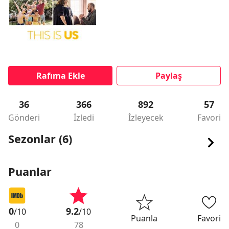
Rafıma Ekle
Paylaş
36
366
892
57
Gönderi
İzledi
İzleyecek
Favori
Sezonlar (6)
Puanlar
0
9.2
/10
/10
Puanla
Favori
0
78