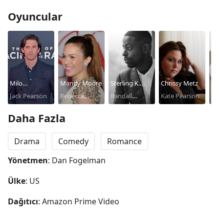
Oyuncular
Milo
Mandy Moore
Sterling K.
Chrissy Metz
Ju
Ventimiglia
Jack Pearson
Rebecca
Brown
Randall
Kate Pearson
Ke
Pearson
Pearson
Daha Fazla
Drama
Comedy
Romance
Yönetmen
: Dan Fogelman
Ülke
: US
Dağıtıcı
: Amazon Prime Video