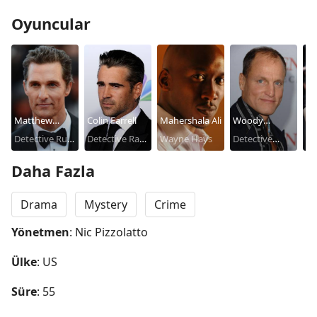
Oyuncular
Matthew
Colin Farrell
Mahershala Ali
Woody
Ra
McConaughey
Detective Rust
Detective Ray
Wayne Hays
Harrelson
Detective
M
De
Cohle
Velcoro
Marty Hart
Be
Daha Fazla
Drama
Mystery
Crime
Yönetmen
: Nic Pizzolatto
Ülke
: US
Süre
: 55