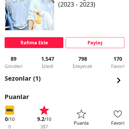
(2023 - 2023)
Rafıma Ekle
Paylaş
89
1,547
798
170
Gönderi
İzledi
İzleyecek
Favori
Sezonlar (1)
Puanlar
0
9.2
/10
/10
Puanla
Favori
0
387