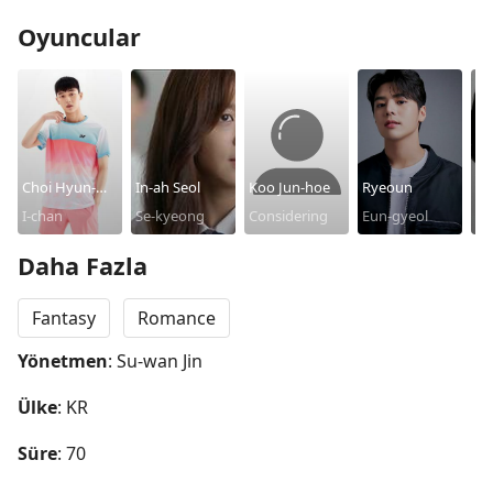
Oyuncular
Choi Hyun-
In-ah Seol
Koo Jun-hoe
Ryeoun
Eu
Wook
I-chan
Se-kyeong
Considering
Eun-gyeol
Ch
Daha Fazla
Fantasy
Romance
Yönetmen
: Su-wan Jin
Ülke
: KR
Süre
: 70