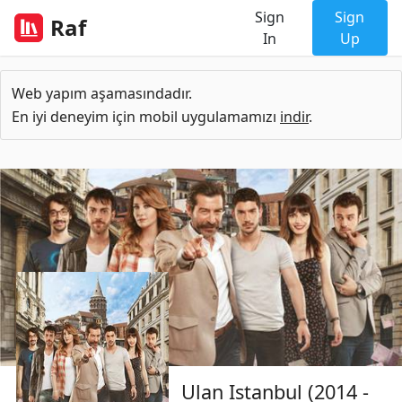
Sign
Sign
Raf
In
Up
Web yapım aşamasındadır.
En iyi deneyim için mobil uygulamamızı
indir
.
Ulan Istanbul (2014 -