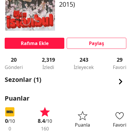
2015)
Rafıma Ekle
Paylaş
20
2,319
243
29
Gönderi
İzledi
İzleyecek
Favori
Sezonlar (1)
Puanlar
0
8.4
/10
/10
Puanla
Favori
0
160