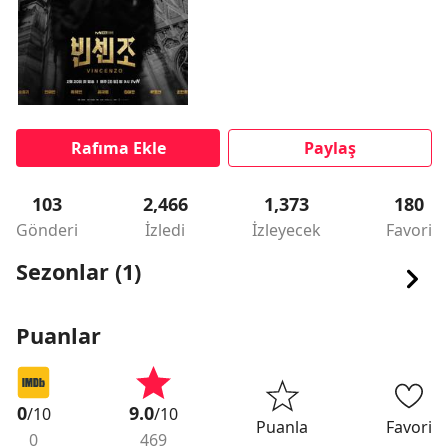
Rafıma Ekle
Paylaş
103
2,466
1,373
180
Gönderi
İzledi
İzleyecek
Favori
Sezonlar (1)
Puanlar
0
9.0
/10
/10
Puanla
Favori
0
469