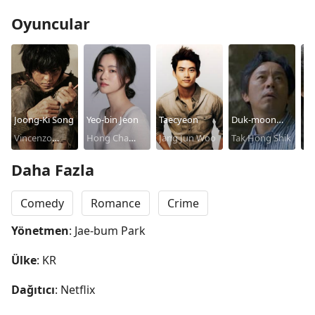
Oyuncular
Joong-Ki Song
Yeo-bin Jeon
Taecyeon
Duk-moon
Do
Vincenzo
Hong Cha
Jang Jun Woo
Choi
Tak Hong Shik
Kw
Ja
Cassano
Young
Daha Fazla
Comedy
Romance
Crime
Yönetmen
: Jae-bum Park
Ülke
: KR
Dağıtıcı
: Netflix