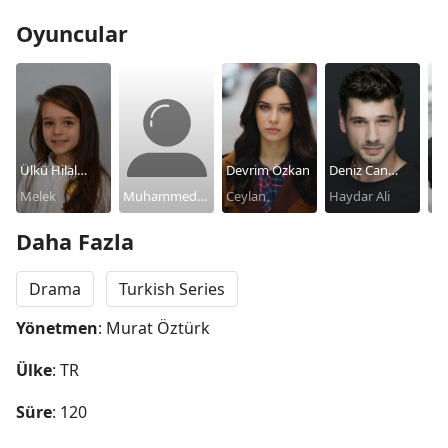
Oyuncular
Ülkü Hilal
Devrim Özkan
Deniz Can
Ur
Çiftçi
Melek
Muhammed
Ceylan
Aktaş
Haydar Ali
Ka
Bo
Cangören
Daha Fazla
Drama
Turkish Series
Yönetmen
: Murat Öztürk
Ülke
: TR
Süre
: 120