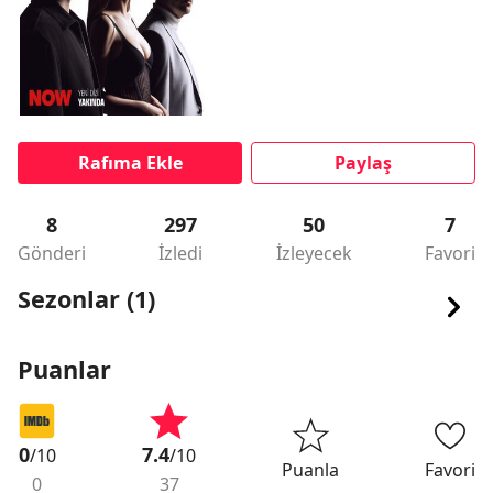
Rafıma Ekle
Paylaş
8
297
50
7
Gönderi
İzledi
İzleyecek
Favori
Sezonlar (1)
Puanlar
0
7.4
/10
/10
Puanla
Favori
0
37