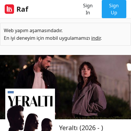
Sign
Sign
Raf
In
Up
Web yapım aşamasındadır.
En iyi deneyim için mobil uygulamamızı
indir
.
Yeraltı (2026 - )