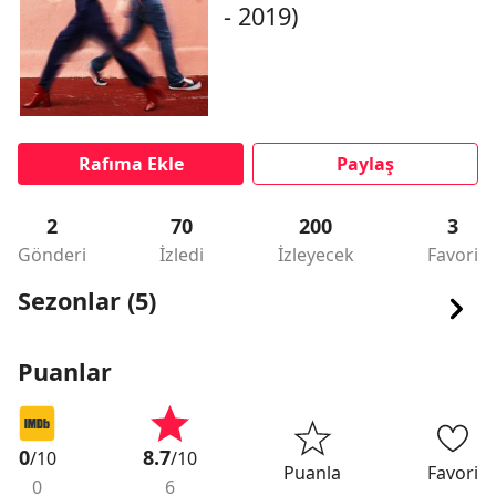
- 2019)
Rafıma Ekle
Paylaş
2
70
200
3
Gönderi
İzledi
İzleyecek
Favori
Sezonlar (5)
Puanlar
0
8.7
/10
/10
Puanla
Favori
0
6