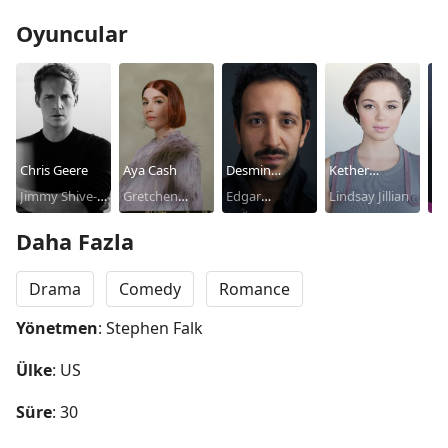
Oyuncular
Chris Geere
Aya Cash
Desmin
Kether
Al
Jimmy Shive-
Gretchen
Borges
Edgar
Donohue
Lindsay Jillian
Pau
Overly
Cutler
Quintero
Daha Fazla
Drama
Comedy
Romance
Yönetmen
: Stephen Falk
Ülke
: US
Süre
: 30