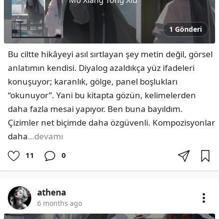
Mo Xiang Tong Xiu
1 Gönderi
Bu ciltte hikâyeyi asıl sırtlayan şey metin değil, görsel 
anlatımın kendisi. Diyalog azaldıkça yüz ifadeleri 
konuşuyor; karanlık, gölge, panel boşlukları 
“okunuyor”. Yani bu kitapta gözün, kelimelerden 
daha fazla mesai yapıyor. Ben buna bayıldım. 
Çizimler net biçimde daha özgüvenli. Kompozisyonlar 
daha
…devamı
11
0
athena
6 months ago