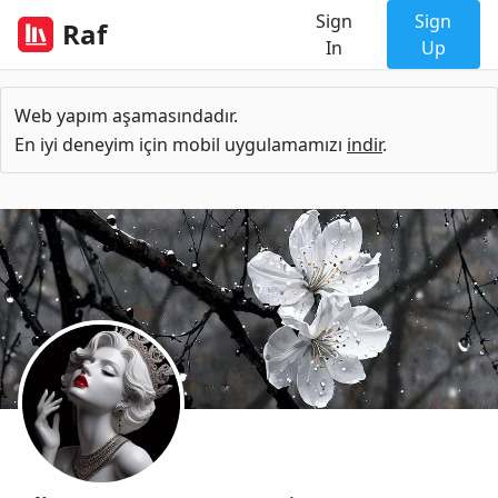
Sign
Sign
Raf
In
Up
Web yapım aşamasındadır.
En iyi deneyim için mobil uygulamamızı
indir
.