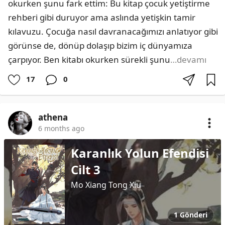
okurken şunu fark ettim: Bu kitap çocuk yetiştirme 
rehberi gibi duruyor ama aslında yetişkin tamir 
kılavuzu. Çocuğa nasıl davranacağımızı anlatıyor gibi 
görünse de, dönüp dolaşıp bizim iç dünyamıza 
çarpıyor. Ben kitabı okurken sürekli şunu
…devamı
17
0
athena
6 months ago
Karanlık Yolun Efendisi
Cilt 3
Mo Xiang Tong Xiu
1 Gönderi