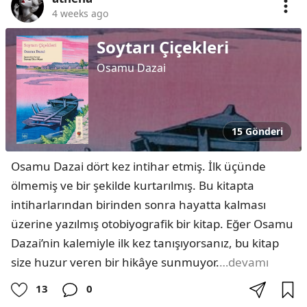
4 weeks ago
Soytarı Çiçekleri
Osamu Dazai
15 Gönderi
Osamu Dazai dört kez intihar etmiş. İlk üçünde 
ölmemiş ve bir şekilde kurtarılmış. Bu kitapta 
intiharlarından birinden sonra hayatta kalması 
üzerine yazılmış otobiyografik bir kitap. Eğer Osamu 
Dazai’nin kalemiyle ilk kez tanışıyorsanız, bu kitap 
size huzur veren bir hikâye sunmuyor.
…devamı
13
0