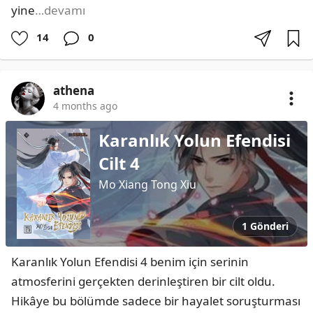
yine
…devamı
14
0
athena
4 months ago
Karanlık Yolun Efendisi
Cilt 4
Mo Xiang Tong Xiu
1 Gönderi
Karanlık Yolun Efendisi 4 benim için serinin 
atmosferini gerçekten derinleştiren bir cilt oldu. 
Hikâye bu bölümde sadece bir hayalet soruşturması 