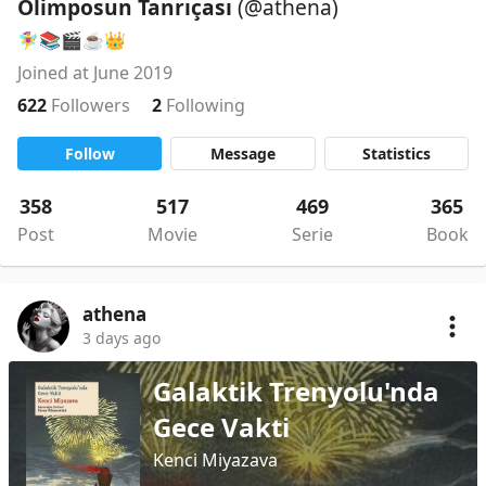
Olimposun Tanrıçası
(@athena)
🧚‍♀️📚🎬☕️👑
Joined at June 2019
622
Followers
2
Following
Follow
Message
Statistics
358
517
469
365
Post
Movie
Serie
Book
athena
3 days ago
Galaktik Trenyolu'nda
Gece Vakti
Kenci Miyazava