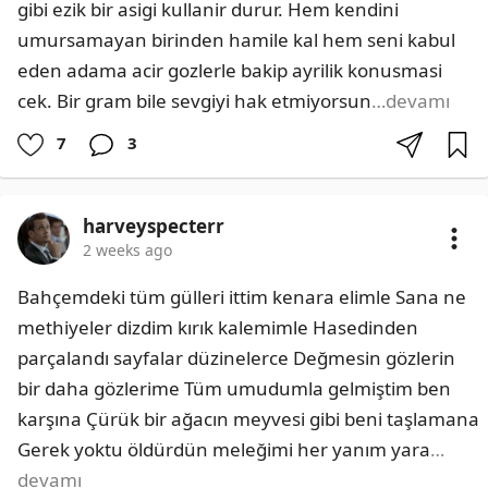
gibi ezik bir asigi kullanir durur. Hem kendini 
umursamayan birinden hamile kal hem seni kabul 
eden adama acir gozlerle bakip ayrilik konusmasi 
cek. Bir gram bile sevgiyi hak etmiyorsun
…devamı
7
3
harveyspecterr
2 weeks ago
Bahçemdeki tüm gülleri ittim kenara elimle Sana ne 
methiyeler dizdim kırık kalemimle Hasedinden 
parçalandı sayfalar düzinelerce Değmesin gözlerin 
bir daha gözlerime Tüm umudumla gelmiştim ben 
karşına Çürük bir ağacın meyvesi gibi beni taşlamana 
Gerek yoktu öldürdün meleğimi her yanım yara
…
devamı