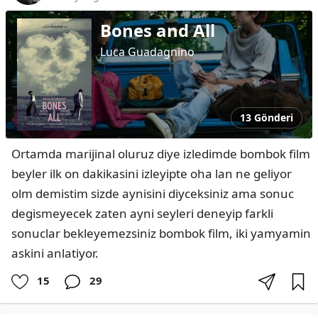
Bones and All
Luca Guadagnino
13 Gönderi
Ortamda marijinal oluruz diye izledimde bombok film 
beyler ilk on dakikasini izleyipte oha lan ne geliyor 
olm demistim sizde aynisini diyceksiniz ama sonuc 
degismeyecek zaten ayni seyleri deneyip farkli 
sonuclar bekleyemezsiniz bombok film, iki yamyamin 
askini anlatiyor.
15
29