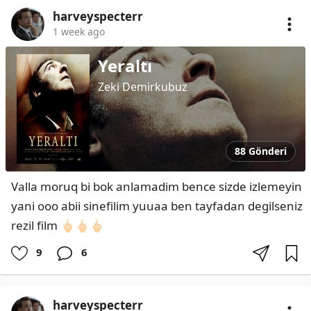
harveyspecterr
1 week ago
Yeraltı
Zeki Demirkubuz
88 Gönderi
Valla moruq bi bok anlamadim bence sizde izlemeyin 
yani ooo abii sinefilim yuuaa ben tayfadan degilseniz 
rezil film 🖕🏻🖕🏻🖕🏻
9
6
harveyspecterr