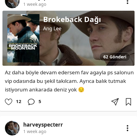
1 week ago
Brokeback Dağı
Ang Lee
62 Gönderi
Az daha böyle devam edersem fav agayla ps salonun 
vip odasında bu şekil takılcam. Ayrıca balık tutmak 
istiyorum ankarada deniz yok 😔
12
5
harveyspecterr
1 week ago