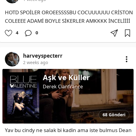
HOTD SPOİLER OROEESSSSBU COCUUUUUU CRİSTON 
COLEEEE ADAMİ BOYLE SİKERLER AMKKKK İNCELİİİİ
4
0
harveyspecterr
2 weeks ago
Aşk ve Küller
Derek Cianfrance
68 Gönderi
Yav bu cindy ne salak bi kadin ama iste bulmus Dean 