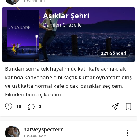
1 week ago
Aşıklar Şehri
Damien Chazelle
221 Gönderi
Bundan sonra tek hayalim üç katlı kafe açmak, alt 
katında kahvehane gibi kaçak kumar oynatcam giriş 
ve üst katta normal kafe olcak loş ışıklar seçicem. 
Filmden bunu çıkardım
10
0
harveyspecterr
1 week ago