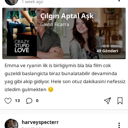
1 week ago
Çılgın Aptal Aşk
Glenn Ficarra
49 Gönderi
Emma ve ryanin ilk is birligiymis bla bla film cok 
guzeldi baslangicta biraz bunalatabilir devaminda 
yag gibi akip gidiyor. Hele son otuz dakikasini nefessiz 
izledim gulmekten 😔
13
0
harveyspecterr