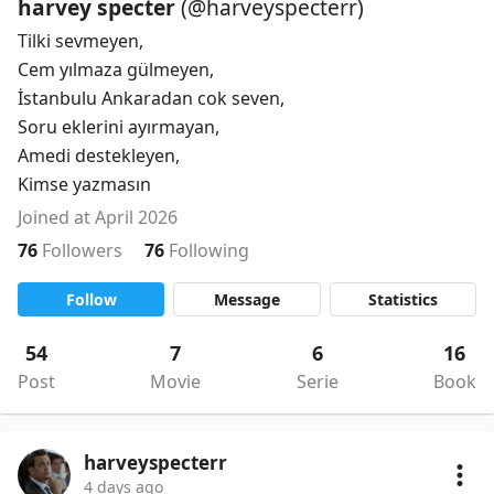
harvey specter
(@harveyspecterr)
Tilki sevmeyen,

Cem yılmaza gülmeyen,

İstanbulu Ankaradan cok seven,

Soru eklerini ayırmayan,

Amedi destekleyen,

Kimse yazmasın
Joined at April 2026
76
Followers
76
Following
Follow
Message
Statistics
54
7
6
16
Post
Movie
Serie
Book
harveyspecterr
4 days ago