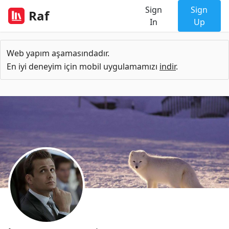
Sign
Sign
Raf
In
Up
Web yapım aşamasındadır.
En iyi deneyim için mobil uygulamamızı
indir
.