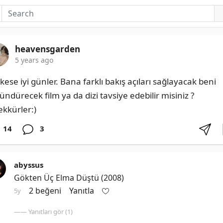
heavensgarden
5 years ago
ese iyi günler. Bana farklı bakış açıları sağlayacak beni 
ndürecek film ya da dizi tavsiye edebilir misiniz ? 
ekkürler:)
14
3
abyssus
Gökten Üç Elma Düştü (2008)
2 beğeni
Yanıtla
5y
—— Yanıtları gör (1)