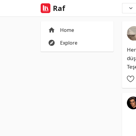
Raf
Home
Explore
Herk
düşü
Teş