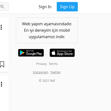
Sign In
Sign Up
Web yapım aşamasındadır.
En iyi deneyim için mobil
uygulamamızı indir.
Privacy
Terms
Instagram
Twitter
© 2021 Raf