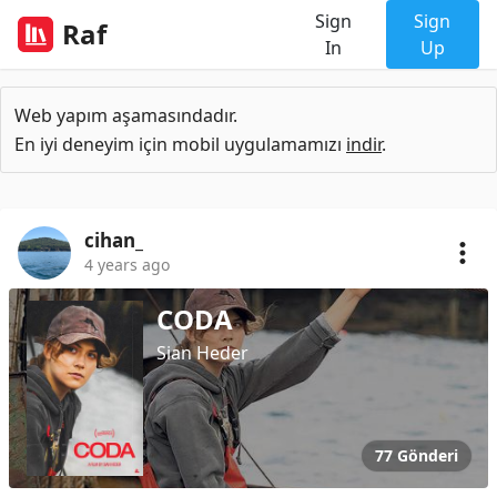
Sign
Sign
Raf
In
Up
Web yapım aşamasındadır.
En iyi deneyim için mobil uygulamamızı
indir
.
cihan_
4 years ago
CODA
Sian Heder
77 Gönderi