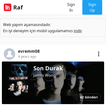
Sign
Sign
Raf
In
Up
Web yapım aşamasındadır.
En iyi deneyim için mobil uygulamamızı
indir
.
evremm08
4 years ago
Son Durak
James Wong
42 Gönderi