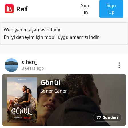
Sign
Sign
Raf
In
Up
Web yapım aşamasındadır.
En iyi deneyim için mobil uygulamamızı
indir
.
cihan_
3 years ago
Gönül
Soner Caner
77 Gönderi